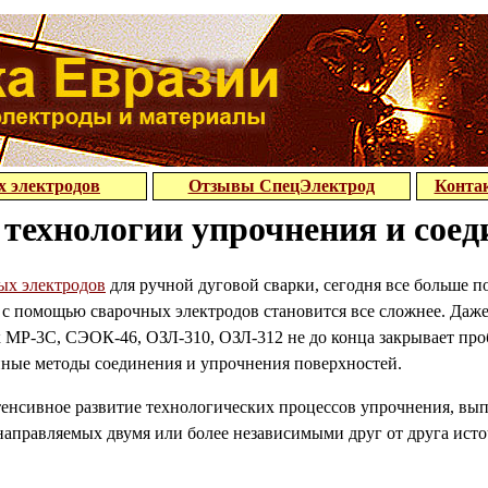
х электродов
Отзывы СпецЭлектрод
Конта
технологии упрочнения и соед
ых электродов
для ручной дуговой сварки, сегодня все больше 
о с помощью сварочных электродов становится все сложнее. Даж
к МР-3С, СЭОК-46, ОЗЛ-310, ОЗЛ-312 не до конца закрывает пр
ные методы соединения и упрочнения поверхностей.
тенсивное развитие технологических процессов упрочнения, вы
направляемых двумя или более независимыми друг от друга ист