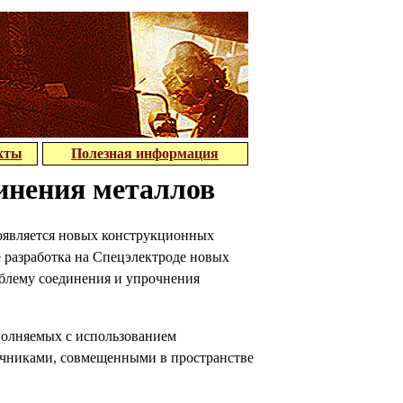
кты
Полезная информация
инения металлов
появляется новых конструкционных
е разработка на Спецэлектроде новых
облему соединения и упрочнения
полняемых с использованием
очниками, совмещенными в пространстве