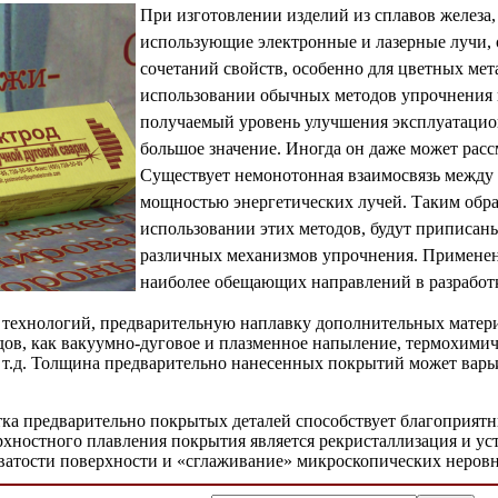
При изготовлении изделий из сплавов железа,
использующие электронные и лазерные лучи,
сочетаний свойств, особенно для цветных мет
использовании обычных методов упрочнения 
получаемый уровень улучшения эксплуатацио
большое значение. Иногда он даже может расс
Существует немонотонная взаимосвязь между
мощностью энергетических лучей. Таким обра
использовании этих методов, будут приписан
различных механизмов упрочнения. Применен
наиболее обещающих направлений в разработк
ехнологий, предварительную наплавку дополнительных матери
дов, как вакуумно-дуговое и плазменное напыление, термохими
т.д. Толщина предварительно нанесенных покрытий может варьи
тка предварительно покрытых деталей способствует благоприят
рхностного плавления покрытия является рекристаллизация и ус
атости поверхности и «сглаживание» микроскопических неровн